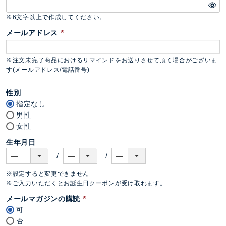
)
(
必
※6文字以上で作成してください。
須
メールアドレス
)
(
必
※注文未完了商品におけるリマインドをお送りさせて頂く場合がございま
須
す(メールアドレス/電話番号)
)
性別
指定なし
男性
女性
生年月日
※設定すると変更できません
※ご入力いただくとお誕生日クーポンが受け取れます。
メールマガジンの購読
可
(
否
必