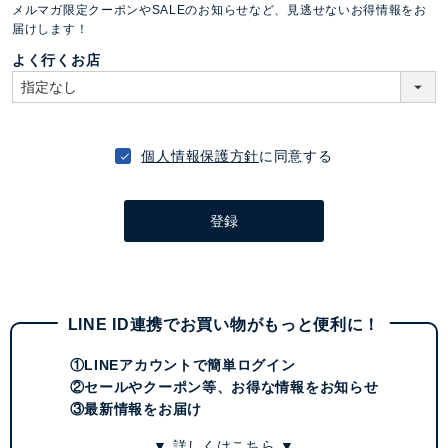
メルマガ限定クーポンやSALEのお知らせなど、見逃せないお得情報をお
須
届けします！
)
よく行くお店
個人情報保護方針
に同意する
登録
LINE ID連携でお買い物がもっと便利に！
①LINEアカウントで簡単ログイン
②セールやクーポン等、お得な情報をお知らせ
③最新情報をお届け
▼ 詳しくはこちら ▼