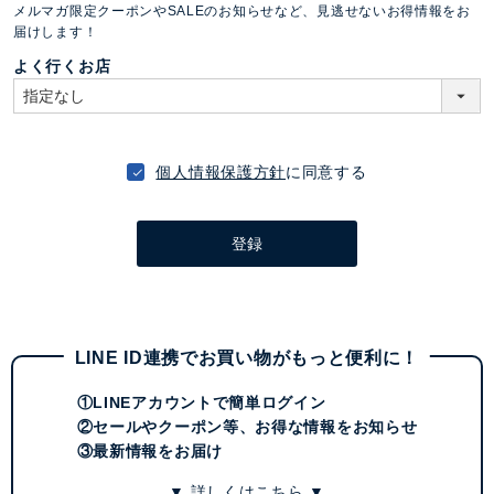
メルマガ限定クーポンやSALEのお知らせなど、見逃せないお得情報をお
須
届けします！
)
よく行くお店
個人情報保護方針
に同意する
登録
LINE ID連携でお買い物がもっと便利に！
①LINEアカウントで簡単ログイン
②セールやクーポン等、お得な情報をお知らせ
③最新情報をお届け
▼ 詳しくはこちら ▼