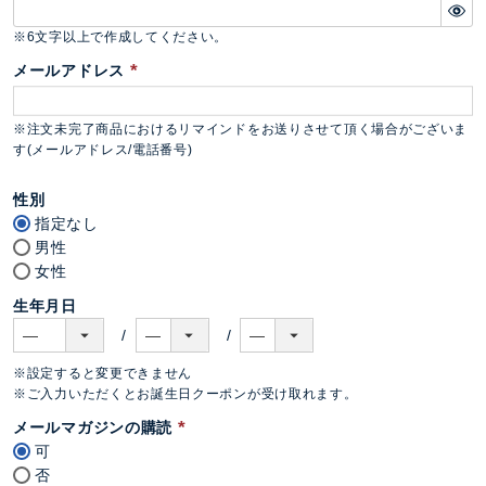
)
(
必
※6文字以上で作成してください。
須
メールアドレス
)
(
必
※注文未完了商品におけるリマインドをお送りさせて頂く場合がございま
須
す(メールアドレス/電話番号)
)
性別
指定なし
男性
女性
生年月日
※設定すると変更できません
※ご入力いただくとお誕生日クーポンが受け取れます。
メールマガジンの購読
可
(
否
必