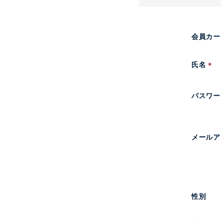
会員カー
氏名
(
必
パスワ
須
)
メール
性別