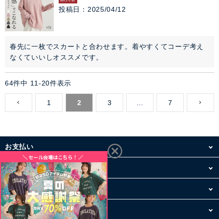
投稿日
2025/04/12
春先に一枚でスカートと合わせます。着やすくてコーデ考え
なくていいしオススメです。
64
件中
11
-
20
件表示
1
2
3
…
7
お支払い
配送・送料
お買い物について
その他