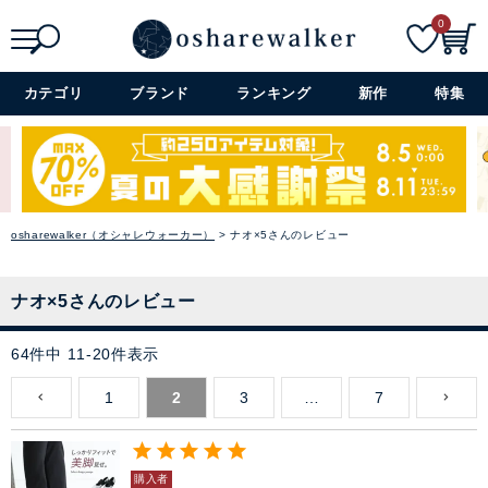
0
検索
詳細検索+
カテゴリ
ブランド
ランキング
新作
特集
osharewalker（オシャレウォーカー）
ナオ×5さんのレビュー
ナオ×5さんのレビュー
64
件中
11
-
20
件表示
1
2
3
…
7
購入者