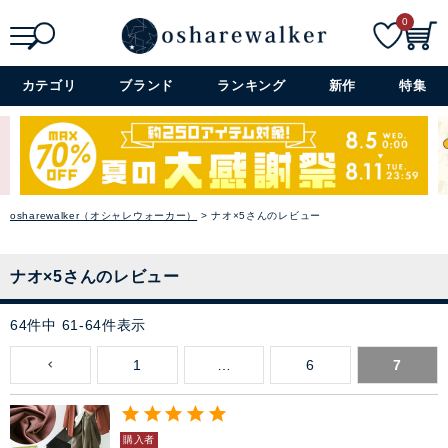
0
ファッション雑貨
検索
詳細検索+
カテゴリ
ブランド
ランキング
新作
特集
セレモニー・オケージョン
アイテム特集
SALE
osharewalker（オシャレウォーカー）
ナオ×5さんのレビュー
雑誌掲載アイテム
ナオ×5さんのレビュー
閉じる
64
件中
61
-
64
件表示
1
…
6
7
購入者