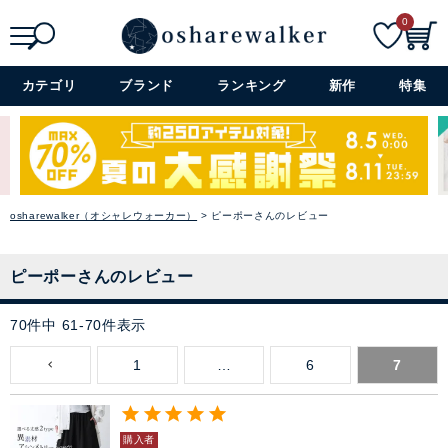
0
検索
詳細検索+
カテゴリ
ブランド
ランキング
新作
特集
osharewalker（オシャレウォーカー）
ピーポーさんのレビュー
ピーポーさんのレビュー
70
件中
61
-
70
件表示
1
…
6
7
購入者