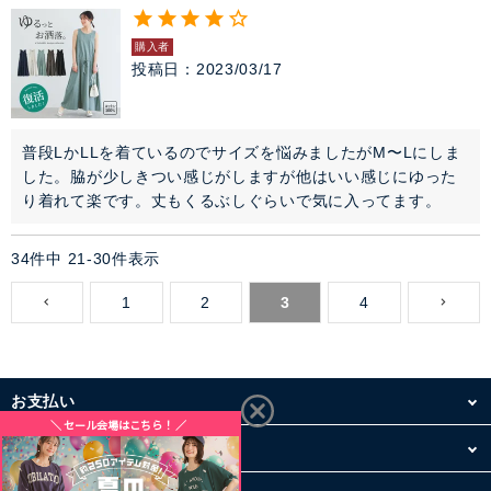
購入者
投稿日
2023/03/17
普段LかLLを着ているのでサイズを悩みましたがM〜Lにしま
した。脇が少しきつい感じがしますが他はいい感じにゆった
り着れて楽です。丈もくるぶしぐらいで気に入ってます。
34
件中
21
-
30
件表示
1
2
3
4
お支払い
配送・送料