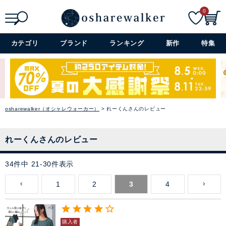
0
検索
詳細検索+
カテゴリ
ブランド
ランキング
新作
特集
osharewalker（オシャレウォーカー）
れーくんさんのレビュー
れーくんさんのレビュー
34
件中
21
-
30
件表示
1
2
3
4
購入者