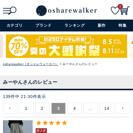
0
検索
詳細検索+
カテゴリ
ブランド
ランキング
新作
特集
osharewalker（オシャレウォーカー）
みーやんさんのレビュー
みーやんさんのレビュー
139
件中
21
-
30
件表示
1
2
3
4
…
14
購入者