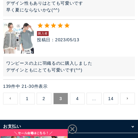
デザイン性もありはとても可愛いです

早く夏にならないかな(^^)
購入者
投稿日
2023/05/13
ワンピースの上に羽織るのに購入しました

デザインともにとても可愛いです(^^)
139
件中
21
-
30
件表示
1
2
3
4
…
14
お支払い