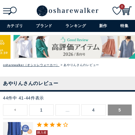
0
セレモニー・オケージョン
検索
詳細検索+
カテゴリ
ブランド
ランキング
新作
特集
アイテム特集
SALE
雑誌掲載アイテム
osharewalker（オシャレウォーカー）
あやりんさんのレビュー
閉じる
あやりんさんのレビュー
44
件中
41
-
44
件表示
1
…
4
5
購入者