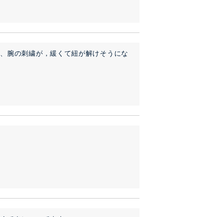
は、腕の刺繍が，緩くて紐が解けそうにな
。