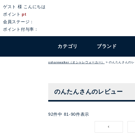
ゲスト 様 こんにちは
ポイント
pt
会員ステージ：
ポイント付与率：
カテゴリ
ブランド
osharewalker（オシャレウォーカー）
のんたんさんのレ
のんたんさんのレビュー
92
件中
81
-
90
件表示