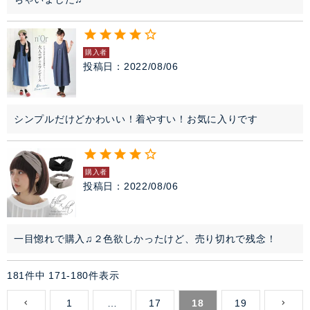
購入者
投稿日
2022/08/06
シンプルだけどかわいい！着やすい！お気に入りです
購入者
投稿日
2022/08/06
一目惚れで購入♫２色欲しかったけど、売り切れで残念！
181
件中
171
-
180
件表示
1
…
17
18
19