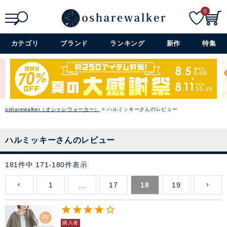
0
検索
詳細検索+
カテゴリ
ブランド
ランキング
新作
特集
osharewalker（オシャレウォーカー）
ハルミッキーさんのレビュー
ハルミッキーさんのレビュー
181
件中
171
-
180
件表示
1
…
17
18
19
購入者