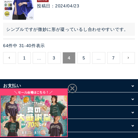
投稿日
2024/04/23
64
件中
31
-
40
件表示
1
…
3
4
5
…
7
お支払い
配送・送料
お買い物について
その他