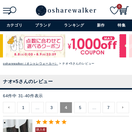
0
検索
詳細検索+
カテゴリ
ブランド
ランキング
新作
特集
osharewalker（オシャレウォーカー）
ナオ×5さんのレビュー
ナオ×5さんのレビュー
64
件中
31
-
40
件表示
1
…
3
4
5
…
7
購入者