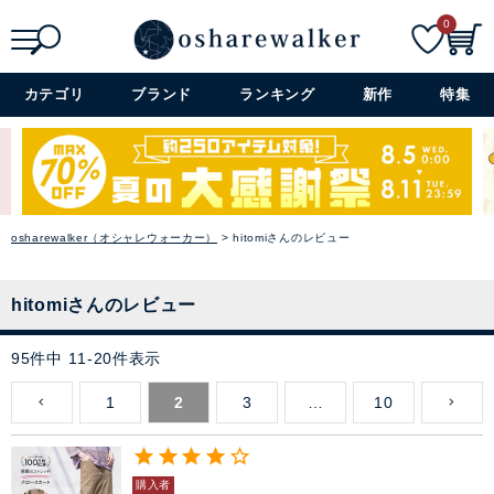
0
検索
詳細検索+
カテゴリ
ブランド
ランキング
新作
特集
osharewalker（オシャレウォーカー）
hitomiさんのレビュー
hitomiさんのレビュー
95
件中
11
-
20
件表示
1
2
3
…
10
購入者