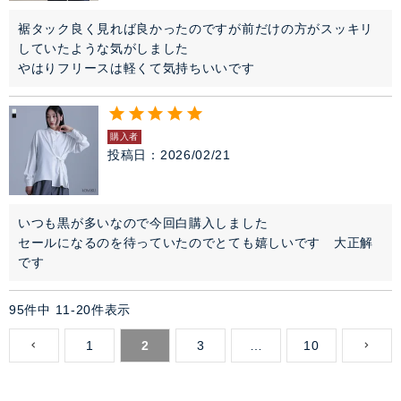
裾タック良く見れば良かったのですが前だけの方がスッキリ
していたような気がしました

やはりフリースは軽くて気持ちいいです
購入者
投稿日
2026/02/21
いつも黒が多いなので今回白購入しました

セールになるのを待っていたのでとても嬉しいです　大正解
です　
95
件中
11
-
20
件表示
1
2
3
…
10