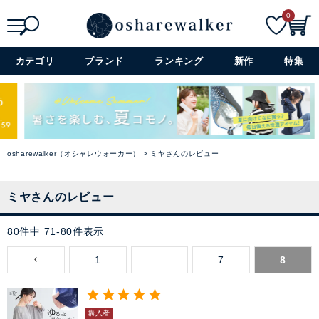
0
検索
詳細検索+
カテゴリ
ブランド
ランキング
新作
特集
osharewalker（オシャレウォーカー）
ミヤさんのレビュー
ミヤさんのレビュー
80
件中
71
-
80
件表示
1
…
7
8
購入者