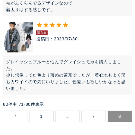
袖がふくらんでるデザインなので

着太りはする感じです。
購入者
投稿日
2023/07/30
グレイッシュブルーと悩んでグレイシュモカを購入しまし
た。

少し想像してた色より薄めの茶系でしたが、着心地もよく形
もカワイイので気にいりました。色違いも欲しいかなっと思
いました。
80
件中
71
-
80
件表示
1
…
7
8