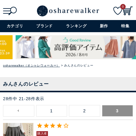
0
検索
詳細検索+
カテゴリ
ブランド
ランキング
新作
特集
osharewalker（オシャレウォーカー）
みんさんのレビュー
みんさんのレビュー
28
件中
21
-
28
件表示
1
2
3
購入者