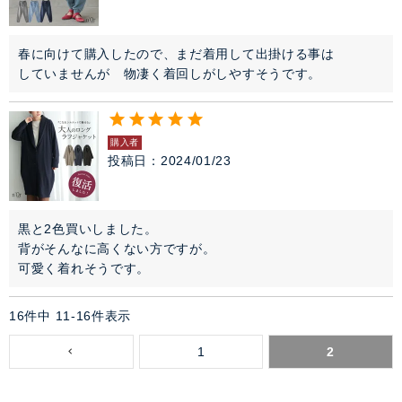
春に向けて購入したので、まだ着用して出掛ける事は

購入者
投稿日
2024/01/23
黒と2色買いしました。

背がそんなに高くない方ですが。

16
件中
11
-
16
件表示
1
2