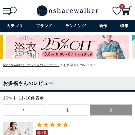
0
検索
詳細検索+
カテゴリ
ブランド
ランキング
新作
特集
osharewalker（オシャレウォーカー）
お多福さんのレビュー
お多福さんのレビュー
16
件中
11
-
16
件表示
1
2
購入者