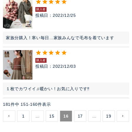
購入者
投稿日
2022/12/25
家族分購入！寒い毎日…家族みんなで毛布を着ています
購入者
投稿日
2022/12/03
１枚でカワイイ♫暖かい！お気に入りです‼︎
181
件中
151
-
160
件表示
1
…
15
16
17
…
19