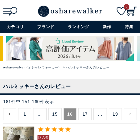
0
検索
詳細検索+
カテゴリ
ブランド
ランキング
新作
特集
osharewalker（オシャレウォーカー）
ハルミッキーさんのレビュー
ハルミッキーさんのレビュー
181
件中
151
-
160
件表示
1
…
15
16
17
…
19
購入者