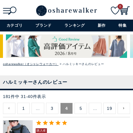
0
検索
詳細検索+
カテゴリ
ブランド
ランキング
新作
特集
osharewalker（オシャレウォーカー）
ハルミッキーさんのレビュー
ハルミッキーさんのレビュー
181
件中
31
-
40
件表示
1
…
3
4
5
…
19
購入者