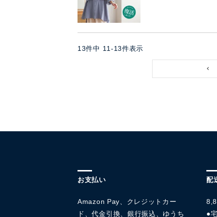
13
件中
11
-
13
件表示
お支払い
配
Amazon Pay、クレジットカー
8
ド、代金引換、銀行振込、ゆうち
●宅