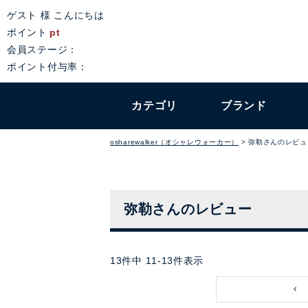
ゲスト 様 こんにちは
ポイント
pt
会員ステージ：
ポイント付与率：
カテゴリ
ブランド
osharewalker（オシャレウォーカー）
弥勒さんのレビュ
弥勒さんのレビュー
13
件中
11
-
13
件表示