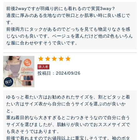
前後2wayですが羽織り的にも着れるので実質3way？

適度に厚みのある生地なので秋口とか肌寒い時に良い感じで
す。

前後両方にタックがあるのでどっちを見ても物足りなさを感
じないのも良いです。ベージュを選んだけど他の2色もいろん
な服に合わせやすそうで良いです。
購入者
投稿日
2024/09/26
ゆるっと着たい方はお勧めされたサイズを、割とピタッと着
たい方はサイズ表から自分に合うサイズを選ぶのが良いか
と。

重ね着目的なら大きすぎるとごわつきそうなので自分に合う
サイズを選びましたが、肌触りが良いのでおススメサイズで
も良さそうではあります。

前後で着れますのでお値段以上に重宝しそうです。袖のボタ