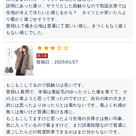
説明にあった通り、サラリとした肌触りなので気温次第では
生地が冷えて冷たいと感じるかも？　タイツとか穿いたらよ
り暖かく過ごせそうです。

普段LLで履き心地は普通に丁度いい感じ。きつくもなく緩く
もない感じでした。
購入者
投稿日
2025/01/27
もこもこしてるので肌触りは良いです。

普段LL着用で、冬場は裏起毛のゆったりした服を着てて、そ
の上に着ようと思って買ったのですけど、自分の体の大きさ
的には思ったよりゆったりとは着れないです。着ぶくれ感が
無くは無いけど普通に動ける感じ。

もこもこしてますけど思ったより生地の分厚さは無い印象。
気に入っているので着ますけど、まだ試着段階なので普通に
過ごしたらどの程度防寒できるかはまだ分からないです。
