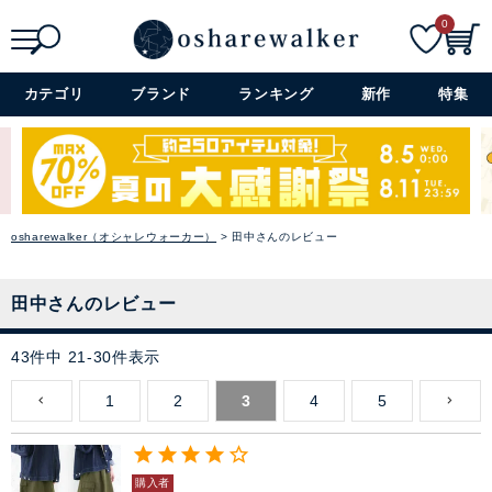
0
検索
詳細検索+
カテゴリ
ブランド
ランキング
新作
特集
osharewalker（オシャレウォーカー）
田中さんのレビュー
田中さんのレビュー
43
件中
21
-
30
件表示
1
2
3
4
5
購入者