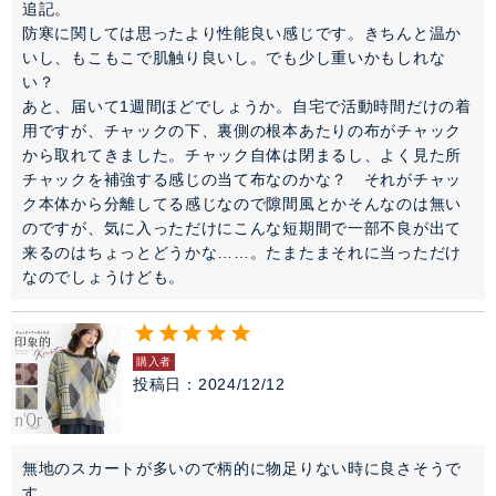
追記。

防寒に関しては思ったより性能良い感じです。きちんと温か
いし、もこもこで肌触り良いし。でも少し重いかもしれな
い？

あと、届いて1週間ほどでしょうか。自宅で活動時間だけの着
用ですが、チャックの下、裏側の根本あたりの布がチャック
から取れてきました。チャック自体は閉まるし、よく見た所
チャックを補強する感じの当て布なのかな？　それがチャッ
ク本体から分離してる感じなので隙間風とかそんなのは無い
のですが、気に入っただけにこんな短期間で一部不良が出て
来るのはちょっとどうかな……。たまたまそれに当っただけ
なのでしょうけども。
購入者
投稿日
2024/12/12
無地のスカートが多いので柄的に物足りない時に良さそうで
す。
