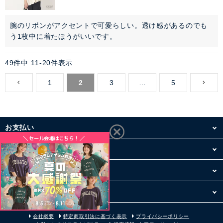
腕のリボンがアクセントで可愛らしい。透け感があるのでも
う1枚中に着たほうがいいです。
49
件中
11
-
20
件表示
1
2
3
…
5
お支払い
配送・送料
お買い物について
その他
会社概要
特定商取引法に基づく表示
プライバシーポリシー