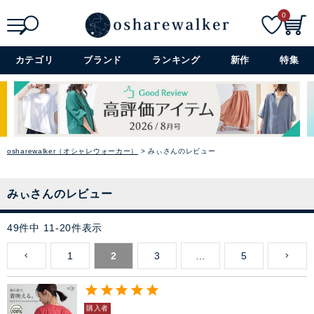
0
検索
詳細検索+
カテゴリ
ブランド
ランキング
新作
特集
osharewalker（オシャレウォーカー）
みぃさんのレビュー
みぃさんのレビュー
49
件中
11
-
20
件表示
1
2
3
…
5
購入者