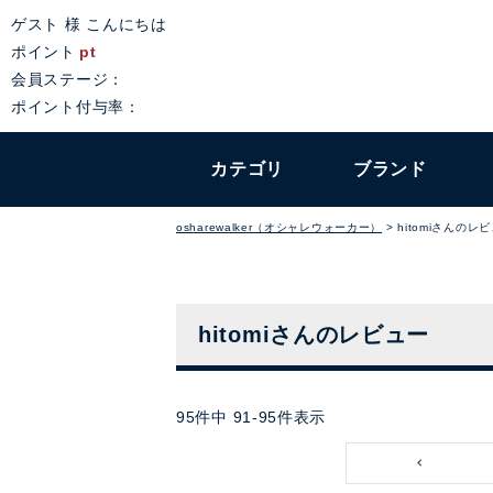
ゲスト 様 こんにちは
ポイント
pt
会員ステージ：
ポイント付与率：
カテゴリ
ブランド
osharewalker（オシャレウォーカー）
hitomiさんのレ
hitomiさんのレビュー
95
件中
91
-
95
件表示