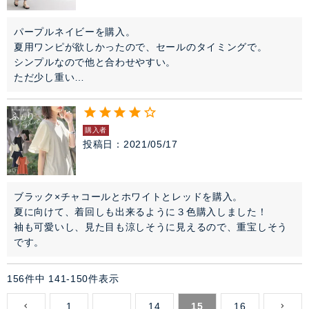
パープルネイビーを購入。

夏用ワンピが欲しかったので、セールのタイミングで。

シンプルなので他と合わせやすい。

ただ少し重い…
購入者
投稿日
2021/05/17
ブラック×チャコールとホワイトとレッドを購入。

夏に向けて、着回しも出来るように３色購入しました！

袖も可愛いし、見た目も涼しそうに見えるので、重宝しそう
です。
156
件中
141
-
150
件表示
1
…
14
15
16