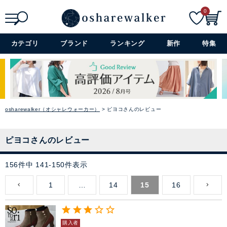
0
検索
詳細検索+
カテゴリ
ブランド
ランキング
新作
特集
osharewalker（オシャレウォーカー）
ピヨコさんのレビュー
ピヨコさんのレビュー
156
件中
141
-
150
件表示
1
…
14
15
16
購入者