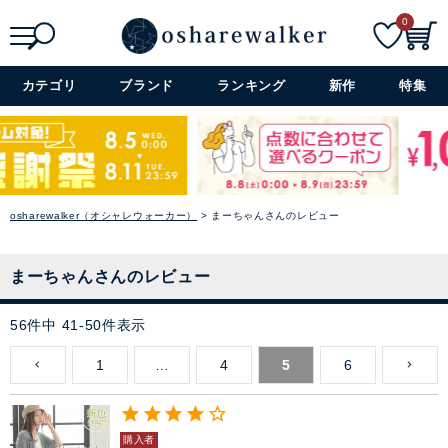
0
検索
詳細検索+
カテゴリ
ブランド
ランキング
新作
特集
osharewalker（オシャレウォーカー）
まーちゃんさんのレビュー
まーちゃんさんのレビュー
56
件中
41
-
50
件表示
1
…
4
5
6
購入者