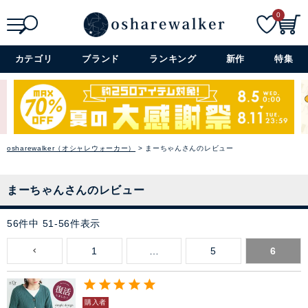
0
検索
詳細検索+
カテゴリ
ブランド
ランキング
新作
特集
osharewalker（オシャレウォーカー）
まーちゃんさんのレビュー
まーちゃんさんのレビュー
56
件中
51
-
56
件表示
1
…
5
6
購入者