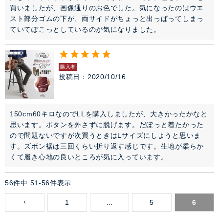
買いましたが、画像通りのお色でした。気になったのはウエ
スト部分ゴムの下が、両サイドがちょっと出っぱってしまっ
ていてぽこっとしているのが気になりました。
購入者
投稿日
2020/10/16
150cm60キロなのでLLを購入しましたが、大きかったかなと
思います。ボタンを外さずに脱げます。だぼっと着たかった
ので問題ないですが次買うときはLサイズにしようと思いま
す。ズボン裾は三回くらい折り返す感じです。生地が柔らか
くて履き心地の良いところが気に入っています。
56
件中
51
-
56
件表示
1
…
5
6