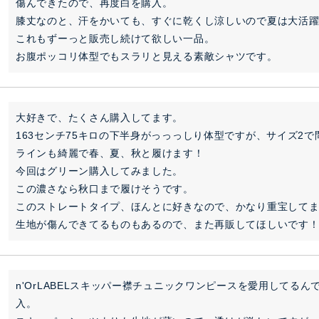
傷んできたので、再度白を購入。

膝丈なのと、汗をかいても、すぐに乾くし涼しいので夏は大活躍
これもずーっと販売し続けて欲しい一品。

お腹ポッコリ体型でもスラリと見える素敵シャツです。
大好きで、たくさん購入してます。

163センチ75キロの下半身がっっっしり体型ですが、サイズ2で
ラインも綺麗で春、夏、秋と履けます！

今回はグリーン購入してみました。

この濃さなら秋口まで履けそうです。

このストレートタイプ、ほんとに好きなので、かなり重宝してま
生地が傷んできてるものもあるので、また再販してほしいです
n'OrLABELスキッパー襟チュニックワンピースを愛用してる
入。
