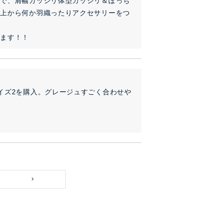
ので、肩幅ガッシリ体型ガッシリ＆ぽっち
。上から何か羽織ったりアクセサリーをつ
います！！
イズ2を購入。グレージュすごく合わせや
。