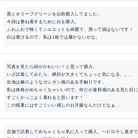
黒とオリーブグリーンを以前購入してました。

今回は重ね着するために白を購入。

ふわふわで軽くてシルエットも綺麗で、買って損はないです！

白は透けるので、私は1枚では履かないかな。
写真を見たら紺がかわいい！と思って購入。

いざ試着してみたら、網目が大きくてちょっと気になる。。。

生地は麻のようなガシガシ感のある手触りです。

私は体格がめちゃくちゃいいので、何だか違和感のある見た目
すごくかっこよく着れると思います！

この残暑にはすごくいい感じのお洋服なんだけどなぁ…
店舗で試着してめちゃくちゃ気に入って購入。ヘビロテし過ぎ