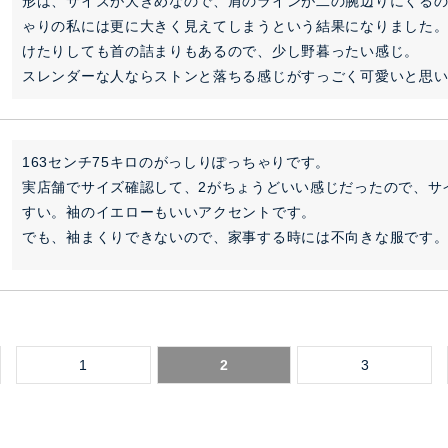
形は、サイズが大きめなので、肩のラインが二の腕辺りにくる
ゃりの私には更に大きく見えてしまうという結果になりました
けたりしても首の詰まりもあるので、少し野暮ったい感じ。

スレンダーな人ならストンと落ちる感じがすっごく可愛いと思
163センチ75キロのがっしりぽっちゃりです。

実店舗でサイズ確認して、2がちょうどいい感じだったので、サ
すい。袖のイエローもいいアクセントです。

でも、袖まくりできないので、家事する時には不向きな服です
1
2
3