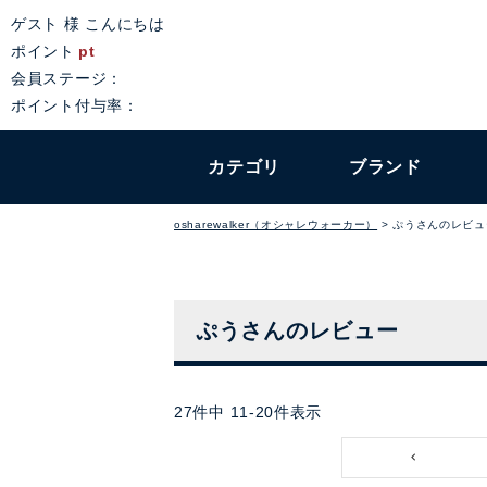
ゲスト 様 こんにちは
ポイント
pt
会員ステージ：
ポイント付与率：
カテゴリ
ブランド
osharewalker（オシャレウォーカー）
ぷうさんのレビュ
ぷうさんのレビュー
27
件中
11
-
20
件表示