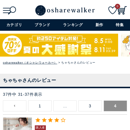
0
検索
詳細検索+
カテゴリ
ブランド
ランキング
新作
特集
osharewalker（オシャレウォーカー）
ちゃちゃさんのレビュー
ちゃちゃさんのレビュー
37
件中
31
-
37
件表示
1
…
3
4
購入者