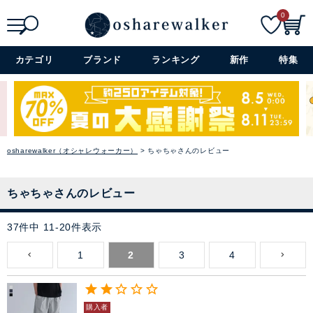
0
検索
詳細検索+
カテゴリ
ブランド
ランキング
新作
特集
osharewalker（オシャレウォーカー）
ちゃちゃさんのレビュー
ちゃちゃさんのレビュー
37
件中
11
-
20
件表示
1
2
3
4
購入者