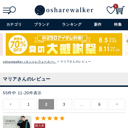
0
検索
詳細検索+
カテゴリ
ブランド
ランキング
新作
特集
osharewalker（オシャレウォーカー）
マリアさんのレビュー
マリアさんのレビュー
55
件中
11
-
20
件表示
1
2
3
…
6
購入者