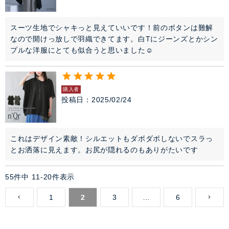
スーツ生地でシャキっと見えていいです！前のボタンは難解
なので開けっ放しで羽織できてます。白Tにジーンズとかシン
プルな洋服にとても似合うと思いました☺️
購入者
投稿日
2025/02/24
これはデザイン素敵！シルエットもダボダボしないでスラっ
とお洒落に見えます。お尻が隠れるのもありがたいです
55
件中
11
-
20
件表示
1
2
3
…
6