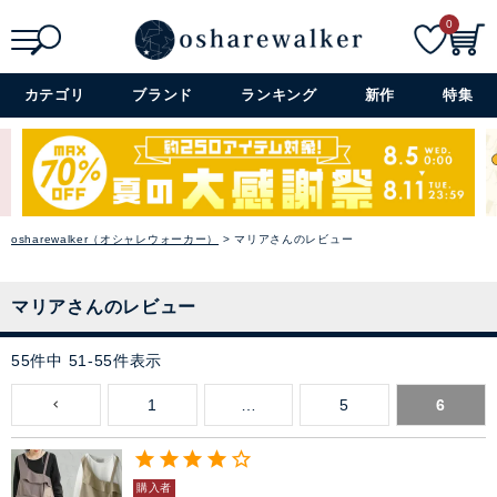
0
検索
詳細検索+
カテゴリ
ブランド
ランキング
新作
特集
osharewalker（オシャレウォーカー）
マリアさんのレビュー
マリアさんのレビュー
55
件中
51
-
55
件表示
1
…
5
6
購入者