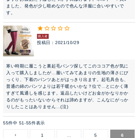
ました、発色が少し暗めなので色んな洋服に合いやすいで
す。
購入者
投稿日
2021/10/29
寒い時期に履こうと裏起毛パンツ探してこのココア色が気に
入って購入しましたが…履いてみてあまりの生地の薄さにび
っくり、下着のパンツあとがはっきり出ます。起毛具合も、
普通の綿のパンツよりは若干暖かいかな？位で…とにかく薄
すぎて風通しを感じます。返品したいけどお金がかなりかか
るのがもったいないからそれは諦めますが、こんなにがっか
りしたことはありません…(泣)
55
件中
51
-
55
件表示
1
…
5
6