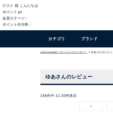
ゲスト 様 こんにちは
ポイント
pt
会員ステージ：
ポイント付与率：
カテゴリ
ブランド
osharewalker（オシャレウォーカー）
ゆあさんのレビュ
ゆあさんのレビュー
156
件中
11
-
20
件表示