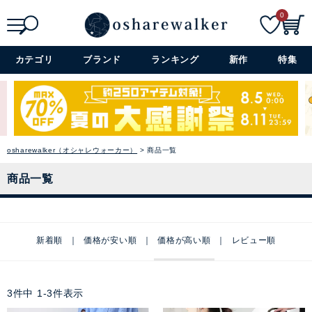
0
検索
詳細検索+
カテゴリ
ブランド
ランキング
新作
特集
osharewalker（オシャレウォーカー）
商品一覧
商品一覧
新着順
価格が安い順
価格が高い順
レビュー順
3
件中
1
-
3
件表示