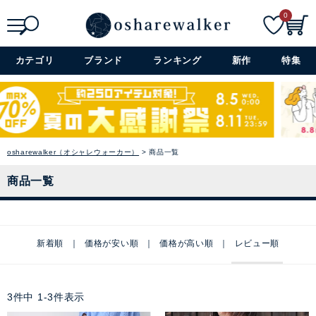
0
検索
詳細検索+
カテゴリ
ブランド
ランキング
新作
特集
osharewalker（オシャレウォーカー）
商品一覧
商品一覧
新着順
価格が安い順
価格が高い順
レビュー順
3
件中
1
-
3
件表示