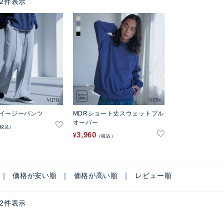
2
件表示
毛イージーパンツ
MDRショート丈スウェットプル
オーバー
税込
3,960
¥
税込
価格が安い順
価格が高い順
レビュー順
2
件表示