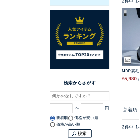
2
件中
1
-
MDR裏
5,980
¥
検索からさがす
〜
新着順
新着順
価格が安い順
価格が高い順
2
件中
1
-
検索