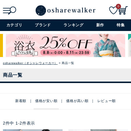
0
検索
詳細検索+
カテゴリ
ブランド
ランキング
新作
特集
osharewalker（オシャレウォーカー）
商品一覧
商品一覧
新着順
価格が安い順
価格が高い順
レビュー順
2
件中
1
-
2
件表示