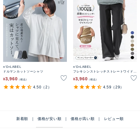
n'OrLABEL
n'OrLABEL
ドルマンカットソーシャツ
フレキシンストレッチストレートワイドパ
ンツ
3,960
3,960
¥
¥
税込
税込
4.50
（2）
4.59
（29）
新着順
価格が安い順
価格が高い順
レビュー順