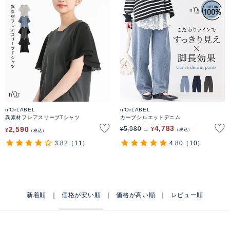
n'OrLABEL
n'OrLABEL
異素材フレアスリーブTシャツ
カーブシルエットデニム
4,783
2,590
5,980
¥
¥
¥
税込
税込
3.82
（11）
4.80
（10）
新着順
価格が安い順
価格が高い順
レビュー順