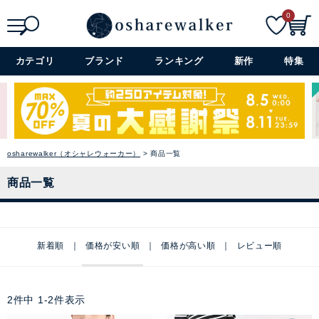
0
検索
詳細検索+
カテゴリ
ブランド
ランキング
新作
特集
osharewalker（オシャレウォーカー）
商品一覧
商品一覧
新着順
価格が安い順
価格が高い順
レビュー順
2
件中
1
-
2
件表示