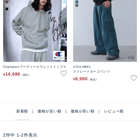
Championフーディースウェットトップス
n'OrLABEL
ストレートカーゴパンツ
14,080
¥
税込
6,980
¥
税込
新着順
価格が安い順
価格が高い順
レビュー順
2
件中
1
-
2
件表示