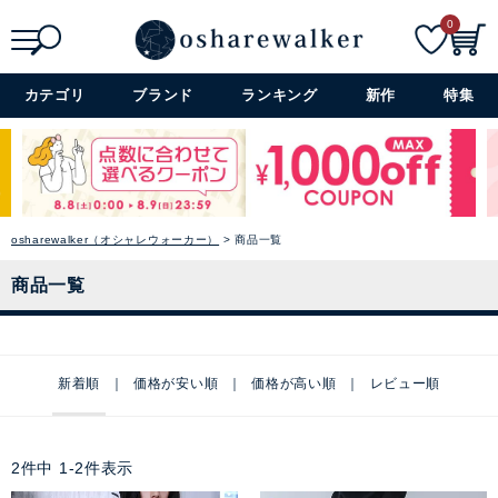
0
検索
詳細検索+
カテゴリ
ブランド
ランキング
新作
特集
osharewalker（オシャレウォーカー）
商品一覧
商品一覧
新着順
価格が安い順
価格が高い順
レビュー順
2
件中
1
-
2
件表示