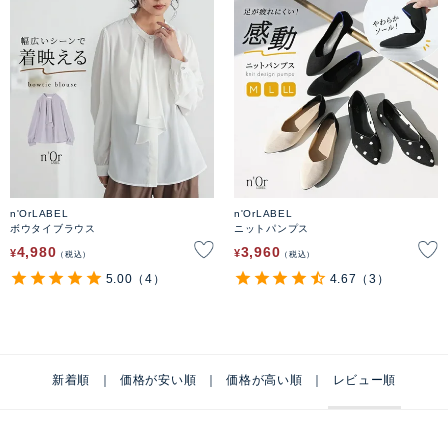
n'OrLABEL
n'OrLABEL
ボウタイブラウス
ニットパンプス
4,980
3,960
¥
¥
税込
税込
5.00
（4）
4.67
（3）
新着順
価格が安い順
価格が高い順
レビュー順