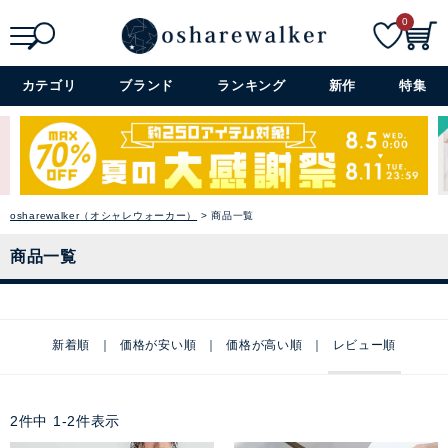
0
検索
詳細検索+
カテゴリ
ブランド
ランキング
新作
特集
osharewalker（オシャレウォーカー）
商品一覧
商品一覧
新着順
価格が安い順
価格が高い順
レビュー順
2
件中
1
-
2
件表示