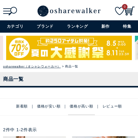
0
検索
詳細検索+
カテゴリ
ブランド
ランキング
新作
特集
osharewalker（オシャレウォーカー）
商品一覧
商品一覧
新着順
価格が安い順
価格が高い順
レビュー順
2
件中
1
-
2
件表示