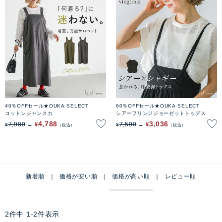
40％OFFセール★OUKA SELECT
60％OFFセール★OUKA SELECT
コットンジャンスカ
シアーフリンジジョーゼットトップス
4,788
3,036
7,980
7,590
¥
¥
¥
¥
税込
税込
新着順
価格が安い順
価格が高い順
レビュー順
2
件中
1
-
2
件表示