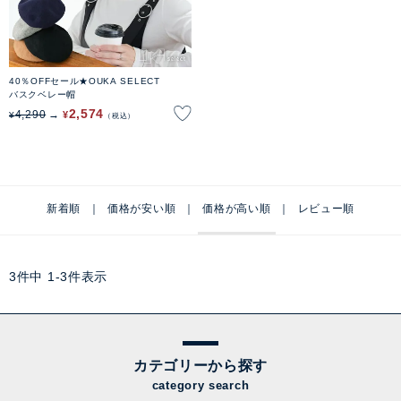
40％OFFセール★OUKA SELECT
バスクベレー帽
2,574
4,290
¥
¥
税込
新着順
価格が安い順
価格が高い順
レビュー順
3
件中
1
-
3
件表示
カテゴリーから探す
category search