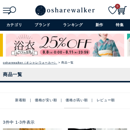
0
検索
詳細検索+
カテゴリ
ブランド
ランキング
新作
特集
osharewalker（オシャレウォーカー）
商品一覧
商品一覧
新着順
価格が安い順
価格が高い順
レビュー順
3
件中
1
-
3
件表示