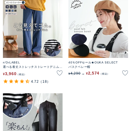
n'OrLABEL
40％OFFセール★OUKA SELECT
選べる着丈ストレッチストレートデニムパ
バスクベレー帽
ンツ
2,574
3,960
4,290
¥
¥
¥
税込
税込
4.72
（18）