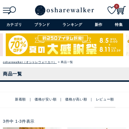
0
検索
詳細検索+
カテゴリ
ブランド
ランキング
新作
特集
osharewalker（オシャレウォーカー）
商品一覧
商品一覧
新着順
価格が安い順
価格が高い順
レビュー順
3
件中
1
-
3
件表示