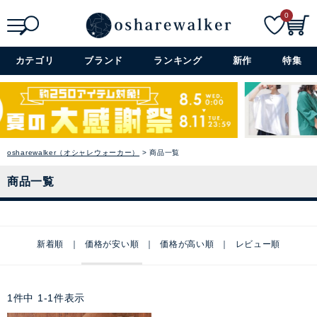
0
検索
詳細検索+
カテゴリ
ブランド
ランキング
新作
特集
osharewalker（オシャレウォーカー）
商品一覧
商品一覧
新着順
価格が安い順
価格が高い順
レビュー順
1
件中
1
-
1
件表示