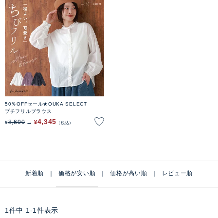
50％OFFセール★OUKA SELECT
プチフリルブラウス
4,345
8,690
¥
¥
税込
新着順
価格が安い順
価格が高い順
レビュー順
1
件中
1
-
1
件表示