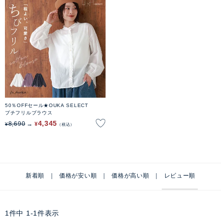
50％OFFセール★OUKA SELECT
プチフリルブラウス
4,345
8,690
¥
¥
税込
新着順
価格が安い順
価格が高い順
レビュー順
1
件中
1
-
1
件表示