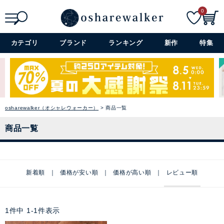
0
検索
詳細検索+
カテゴリ
ブランド
ランキング
新作
特集
osharewalker（オシャレウォーカー）
商品一覧
商品一覧
新着順
価格が安い順
価格が高い順
レビュー順
1
件中
1
-
1
件表示