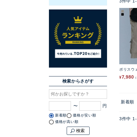
3
件中
1
-
ポリスウ
7,980
¥
検索からさがす
新着順
〜
新着順
価格が安い順
3
件中
1
-
価格が高い順
検索