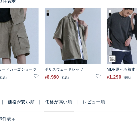
3
件表示
ェードカーゴショーツ
ポリスウェードシャツ
MDR選べる着丈
6,980
1,290
¥
¥
税込
税込
税込
価格が安い順
価格が高い順
レビュー順
3
件表示