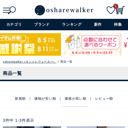
0
検索
詳細検索+
カテゴリ
ブランド
ランキング
新作
特集
osharewalker（オシャレウォーカー）
商品一覧
商品一覧
新着順
価格が安い順
価格が高い順
レビュー順
3
件中
1
-
3
件表示