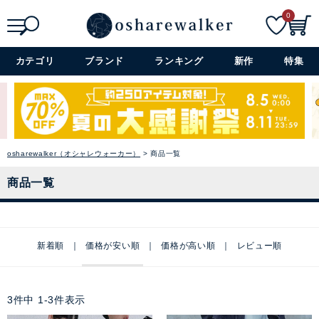
0
検索
詳細検索+
カテゴリ
ブランド
ランキング
新作
特集
osharewalker（オシャレウォーカー）
商品一覧
商品一覧
新着順
価格が安い順
価格が高い順
レビュー順
3
件中
1
-
3
件表示