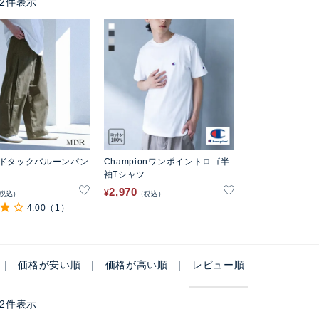
2
件表示
イドタックバルーンパン
Championワンポイントロゴ半
袖Tシャツ
2,970
¥
税込
税込
4.00
（1）
価格が安い順
価格が高い順
レビュー順
2
件表示