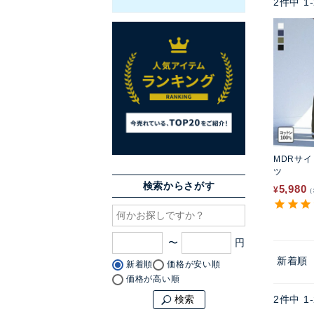
2
件中
1
-
MDRサ
ツ
検索からさがす
5,980
¥
〜
新着順
新着順
価格が安い順
価格が高い順
2
件中
1
-
検索