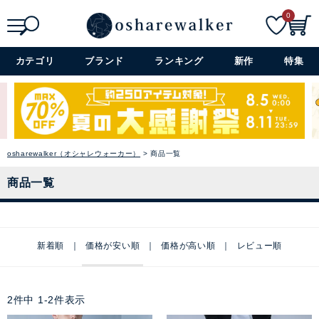
0
検索
詳細検索+
カテゴリ
ブランド
ランキング
新作
特集
osharewalker（オシャレウォーカー）
商品一覧
商品一覧
新着順
価格が安い順
価格が高い順
レビュー順
2
件中
1
-
2
件表示