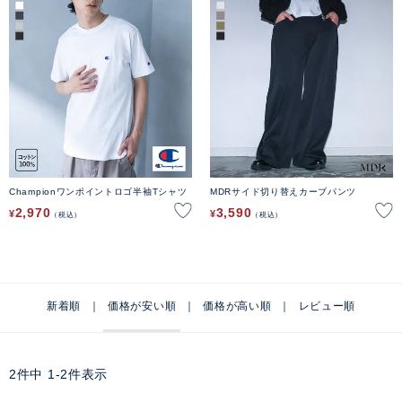
Championワンポイントロゴ半袖Tシャツ
MDRサイド切り替えカーブパンツ
2,970
3,590
¥
¥
税込
税込
新着順
価格が安い順
価格が高い順
レビュー順
2
件中
1
-
2
件表示