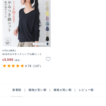
n'OrLABEL
ゆるやかVネックシンプル綿ニット
3,590
¥
税込
4.78
（147）
新着順
価格が安い順
価格が高い順
レビュー順