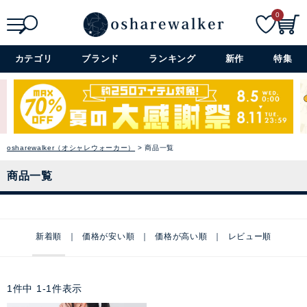
0
検索
詳細検索+
カテゴリ
ブランド
ランキング
新作
特集
osharewalker（オシャレウォーカー）
商品一覧
商品一覧
新着順
価格が安い順
価格が高い順
レビュー順
1
件中
1
-
1
件表示