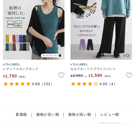
n'OrLABEL
n'OrLABEL
レディースロングタンク
セルフカットリブワイドパンツ
1,584
1,790
3,960
¥
¥
¥
税込
税込
4.88
（152）
4.00
（4）
新着順
価格が安い順
価格が高い順
レビュー順