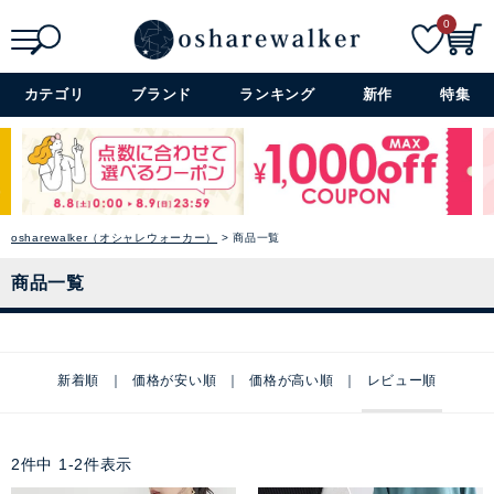
0
検索
詳細検索+
カテゴリ
ブランド
ランキング
新作
特集
osharewalker（オシャレウォーカー）
商品一覧
商品一覧
新着順
価格が安い順
価格が高い順
レビュー順
2
件中
1
-
2
件表示